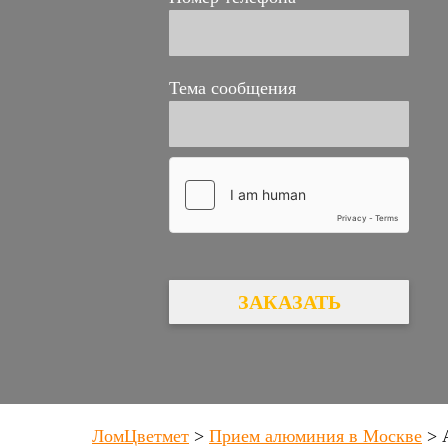
Тема сообщения
ЗАКАЗАТЬ
ЛомЦветмет
>
Прием алюминия в Москве
>