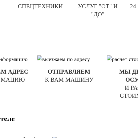
СПЕЦТЕХНИКИ
УСЛУГ "ОТ" И
24
"ДО"
М АДРЕС
ОТПРАВЛЯЕМ
МЫ Д
РМАЦИЮ
К ВАМ МАШИНУ
ОС
И Р
СТОИ
теле