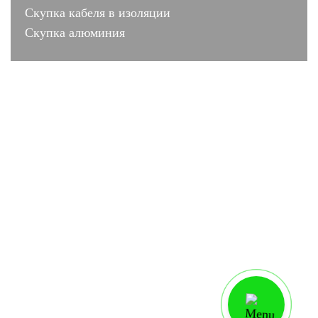
Скупка кабеля в изоляции
Скупка алюминия
лиц № 001503 от 10.07.2011
Москва, ул. Коломенская 2 строение 3
lom-cvetmet2017@yandex.ru
Работаем ежедневно с 9:00 до 19:00
Карта сайта
Внимание! Данный интернет-сайт носит исключительно информационный характер, вся
информация носит ознакомительный характер и ни при каких условиях не является публичной
офертой, определяемой положениями Статьи 437 Гражданского кодекса РФ.
Для получения точных цен и условий, обращайтесь в адрес нашей компании.
© Политика конфиденциальности
ЛОМ ЦВЕТМЕТ
П
рием лома цветных металлов