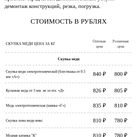
демонтаж конструкций, резка, погрузка.
СТОИМОСТЬ В РУБЛЯХ
Оптовая
Розничная
CКУПКА МЕДИ ЦЕНА ЗА КГ
цена
цена
Скупка меди
Скупка меди электротехнической (блестяшка от 0.5
840 ₽
800 ₽
мм «А»)
826 ₽
805 ₽
Кусковая медь от 3 мм. не эл.тех. «Д»
835 ₽
810 ₽
Медь электротехническая (шинка «Г»)
810 ₽
780 ₽
Скупка лома меди микс
810 ₽
780 ₽
Медная катанка "К"