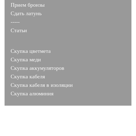
Прием бронзы
Сдать латунь
-----
Статьи
Скупка цветмета
Скупка меди
Скупка аккумуляторов
Скупка кабеля
Скупка кабеля в изоляции
Скупка алюминия
лиц № 001503 от 10.07.2011
Москва, ул. Коломенская 2 строение 3
lom-cvetmet2017@yandex.ru