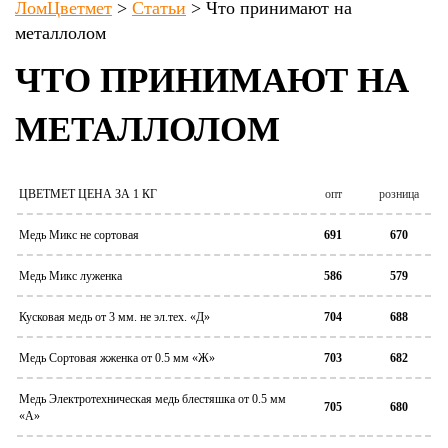
ЛомЦветмет
>
Статьи
>
Что принимают на
металлолом
ЧТО ПРИНИМАЮТ НА
МЕТАЛЛОЛОМ
ЦВЕТМЕТ ЦЕНА ЗА 1 КГ
опт
розница
Медь Микс не сортовая
691
670
Медь Микс луженка
586
579
Кусковая медь от 3 мм. не эл.тех. «Д»
704
688
Медь Сортовая жженка от 0.5 мм «Ж»
703
682
Медь Электротехническая медь блестяшка от 0.5 мм
705
680
«А»