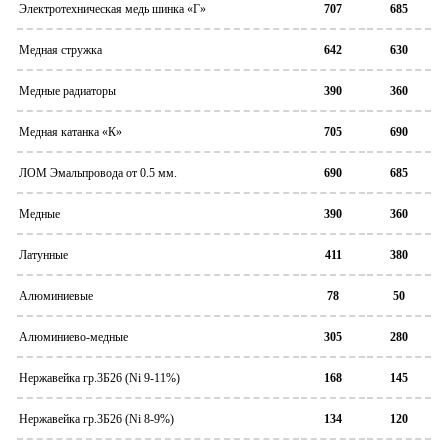
Электротехническая медь шинка «Г»
707
685
Медная стружка
642
630
Медные радиаторы
390
360
Медная катанка «К»
705
690
ЛОМ Эмальпровода от 0.5 мм.
690
685
Медные
390
360
Латунные
411
380
Алюминиевые
78
50
Алюминиево-медные
305
280
Нержавейка гр.3Б26 (Ni 9-11%)
168
145
Нержавейка гр.3Б26 (Ni 8-9%)
134
120