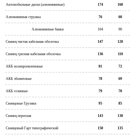
Автомобильные диски (алюминиевые)
174
160
Алюминиевая стружка
76
60
Алюминиевые банки
104
90
Свинец чистая кабельная оболочка
147
120
Свинец грязная кабельная оболочка
136
110
АКБ полипропиленовые
81
72
АКБ эбонитовые
78
69
АКБ гелиевые
79
70
Свинцовые Грузики
95
85
Свинец переплав
143
130
Свинцовый Гарт типографический
150
135