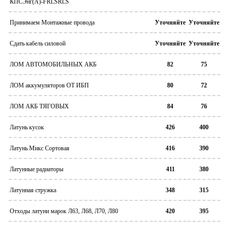
КПСЭнг(А)-FRLSRLS
Принимаем Монтажные провода
Уточняйте
Уточняйте
Сдать кабель силовой
Уточняйте
Уточняйте
ЛОМ АВТОМОБИЛЬНЫХ АКБ
82
75
ЛОМ аккумуляторов ОТ ИБП
80
72
ЛОМ АКБ ТЯГОВЫХ
84
76
Латунь кусок
426
400
Латунь Микс Сортовая
416
390
Латунные радиаторы
411
380
Латунная стружка
348
315
Отходы латуни марок Л63, Л68, Л70, Л80
420
395