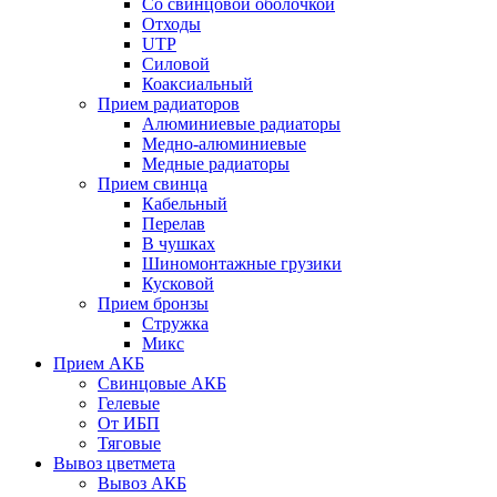
Со свинцовой оболочкой
Отходы
UTP
Силовой
Коаксиальный
Прием радиаторов
Алюминиевые радиаторы
Медно-алюминиевые
Медные радиаторы
Прием свинца
Кабельный
Перелав
В чушках
Шиномонтажные грузики
Кусковой
Прием бронзы
Стружка
Микс
Прием АКБ
Свинцовые АКБ
Гелевые
От ИБП
Тяговые
Вывоз цветмета
Вывоз АКБ