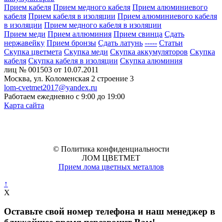
Прием кабеля
Прием медного кабеля
Прием алюминиевого
кабеля
Прием кабеля в изоляции
Прием алюминиевого кабеля
в изоляции
Прием медного кабеля в изоляции
Прием меди
Прием аллюминия
Прием свинца
Сдать
нержавейку
Прием бронзы
Сдать латунь
-----
Статьи
Скупка цветмета
Скупка меди
Скупка аккумуляторов
Скупка
кабеля
Скупка кабеля в изоляции
Скупка алюминия
лиц № 001503 от 10.07.2011
Москва, ул. Коломенская 2 строение 3
lom-cvetmet2017@yandex.ru
Работаем ежедневно с 9:00 до 19:00
Карта сайта
Внимание! Данный интернет-сайт носит исключительно информационный характер, вся информация
носит ознакомительный характер и ни при каких условиях не является публичной офертой,
определяемой положениями Статьи 437 Гражданского кодекса РФ.
Для получения точных цен и условий, обращайтесь в адрес нашей компании.
© Политика конфиденциальности
ЛОМ ЦВЕТМЕТ
П
рием лома цветных металлов
↑
X
Оставьте свой номер телефона и наш менеджер в