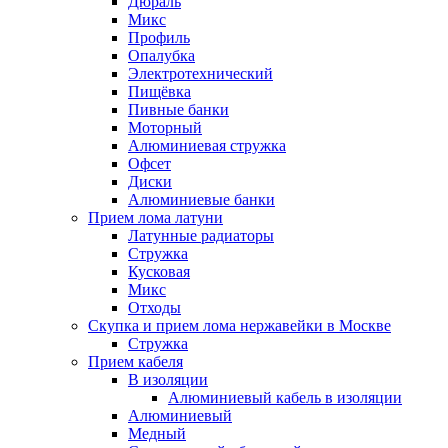
Дюраль
Микс
Профиль
Опалубка
Электротехнический
Пищёвка
Пивные банки
Моторный
Алюминиевая стружка
Офсет
Диски
Алюминиевые банки
Прием лома латуни
Латунные радиаторы
Стружка
Кусковая
Микс
Отходы
Скупка и прием лома нержавейки в Москве
Стружка
Прием кабеля
В изоляции
Алюминиевый кабель в изоляции
Алюминиевый
Медный