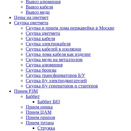
Вывоз алюминия
Вывоз кабеля
Вывоз меди
Цены на цветмет
Скупка цветмета
Скупка и прием лома нержавейки в Москве
Скупка цветмета
Скупка кабеля
Скупка электрокабеля
Скупка кабелей в изоляции
Скупка лома кабеля как изделие
Скупка меди на металлолом
Скупка алюминия
Скупка бронзы
Скупка трансформаторов Б/У
Скупка б/у электродвигателей
Скупка б/у генераторов и стартеров
Прием РЗМ
Баббит
Баббит Б83
Прием цинка
Прием ЦАМ
Прием припоя
Прием титана
Стружка