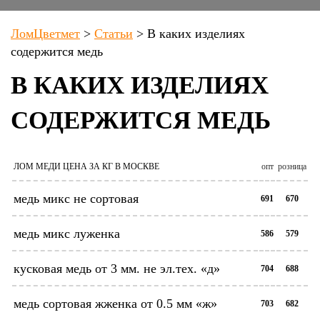
ЛомЦветмет
>
Статьи
>
В каких изделиях
содержится медь
В КАКИХ ИЗДЕЛИЯХ
СОДЕРЖИТСЯ МЕДЬ
ЛОМ МЕДИ ЦЕНА ЗА КГ В МОСКВЕ
опт
розница
медь микс не сортовая
691
670
медь микс луженка
586
579
кусковая медь от 3 мм. не эл.тех. «д»
704
688
медь сортовая жженка от 0.5 мм «ж»
703
682