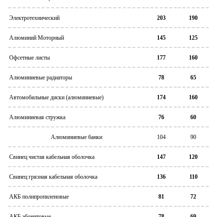
Электротехнический
203
190
Алюминий Моторный
145
125
Офсетные листы
177
160
Алюминиевые радиаторы
78
65
Автомобильные диски (алюминиевые)
174
160
Алюминиевая стружка
76
60
Алюминиевые банки
104
90
Свинец чистая кабельная оболочка
147
120
Свинец грязная кабельная оболочка
136
110
АКБ полипропиленовые
81
72
АКБ эбонитовые
78
69