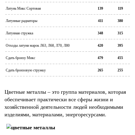
Латунь Микс Сортовая
139
119
Латунные радиаторы
411
380
Латунная стружка
348
315
Отходы латуни марок Л63, Л68, Л70, Л80
420
395
Сдать бронзу Микс
479
455
Сдать бронзовую стружку
265
255
Цветные металлы – это группа материалов, которая
обеспечивает практически все сферы жизни и
хозяйственной деятельности людей необходимыми
изделиями, материалами, энергоресурсами.