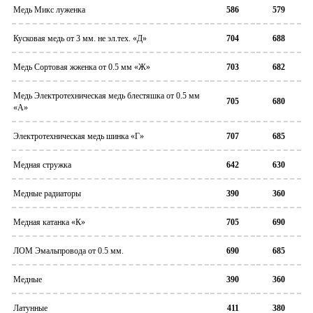
Медь Микс луженка
586
579
Кусковая медь от 3 мм. не эл.тех. «Д»
704
688
Медь Сортовая жженка от 0.5 мм «Ж»
703
682
Медь Электротехническая медь блестяшка от 0.5 мм
705
680
«А»
Электротехническая медь шинка «Г»
707
685
Медная стружка
642
630
Медные радиаторы
390
360
Медная катанка «К»
705
690
ЛОМ Эмальпровода от 0.5 мм.
690
685
Медные
390
360
Латунные
411
380