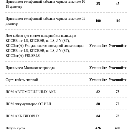
Принимаем телефонный кабель в черном пластике 10-
35
45
19 диаметр
Принимаем телефонный кабель в черном пластике 55
100
110
диаметр
Лом кабеля для систем пожарной сигнализации
КПСВВ, нг-LS, КПСВЭВ, нг-LS, J-Y (ST),
КПСЭнг(А)-Fли для систем пожарной сигнализации
Уточняйте
Уточняйте
КПСВВ, нг-LS, КПСВЭВ, нг-LS, J-Y (ST),
КПСЭнг(А)-FRLSRLS
Принимаем Монтажные провода
Уточняйте
Уточняйте
Сдать кабель силовой
Уточняйте
Уточняйте
ЛОМ АВТОМОБИЛЬНЫХ АКБ
82
75
ЛОМ аккумуляторов ОТ ИБП
80
72
ЛОМ АКБ ТЯГОВЫХ
84
76
Латунь кусок
426
400