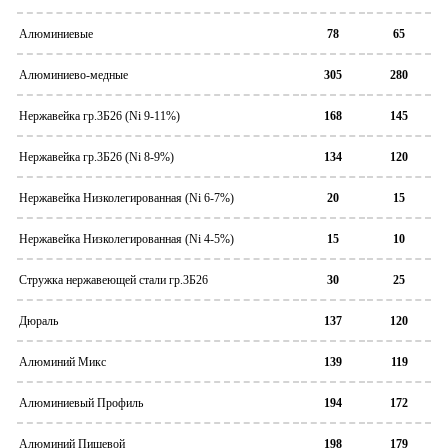
Алюминиевые
78
65
Алюминиево-медные
305
280
Нержавейка гр.3Б26 (Ni 9-11%)
168
145
Нержавейка гр.3Б26 (Ni 8-9%)
134
120
Нержавейка Низколегированная (Ni 6-7%)
20
15
Нержавейка Низколегированная (Ni 4-5%)
15
10
Стружка нержавеющей стали гр.3Б26
30
25
Дюраль
137
120
Алюминий Микс
139
119
Алюминиевый Профиль
194
172
Алюминий Пищевой
198
179