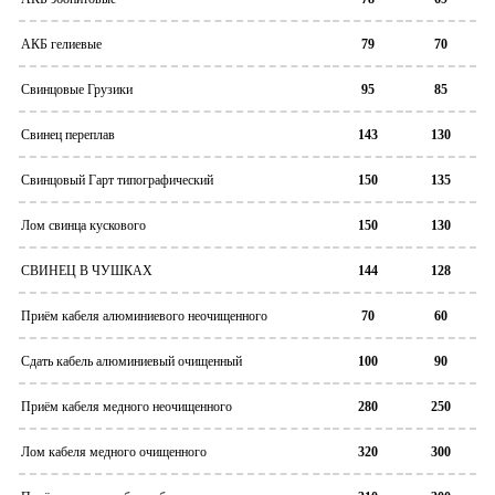
АКБ гелиевые
79
70
Свинцовые Грузики
95
85
Свинец переплав
143
130
Свинцовый Гарт типографический
150
135
Лом свинца кускового
150
130
СВИНЕЦ В ЧУШКАХ
144
128
Приём кабеля алюминиевого неочищенного
70
60
Сдать кабель алюминиевый очищенный
100
90
Приём кабеля медного неочищенного
280
250
Лом кабеля медного очищенного
320
300